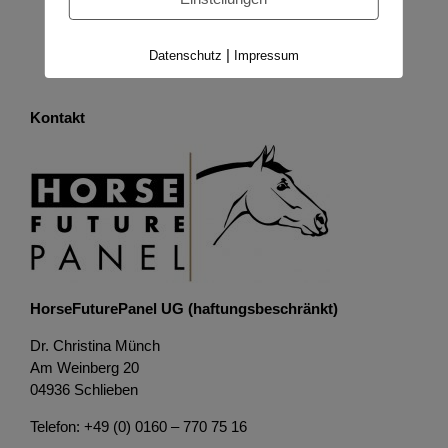
|
Datenschutz
Impressum
Kontakt
HorseFuturePanel UG (haftungsbeschränkt)
Dr. Christina Münch
Am Weinberg 20
04936 Schlieben
Telefon: +49 (0) 0160 – 770 75 16