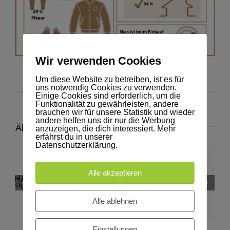
Wir verwenden Cookies
Um diese Website zu betreiben, ist es für
uns notwendig Cookies zu verwenden.
Einige Cookies sind erforderlich, um die
Funktionalität zu gewährleisten, andere
brauchen wir für unsere Statistik und wieder
andere helfen uns dir nur die Werbung
Ähnliche Beiträge
anzuzeigen, die dich interessiert. Mehr
erfährst du in unserer
Datenschutzerklärung.
Umfrage zum
Thema
Alle akzeptieren
HAUSTIER-
Westfalenpferde-
H
„Pferde und
STUDIE 2026
Podcast
Ponys in
/ 2027
Alle ablehnen
Bildungs- und
Erziehungseinrichtungen“
Einstellungen