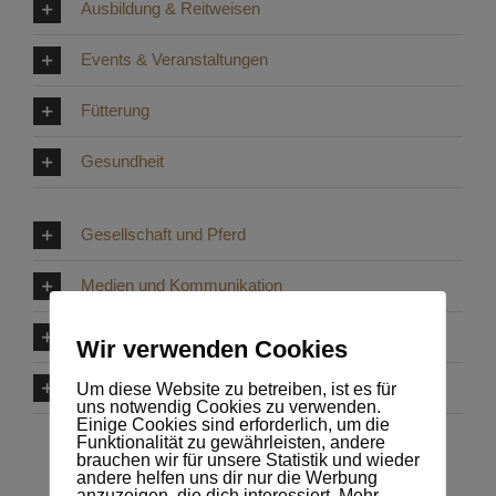
Ausbildung & Reitweisen
Events & Veranstaltungen
Fütterung
Gesundheit
Gesellschaft und Pferd
Medien und Kommunikation
Verkaufs- & Gebrauchsgüter
Wir verwenden Cookies
Zucht & Haltung
Um diese Website zu betreiben, ist es für
uns notwendig Cookies zu verwenden.
Einige Cookies sind erforderlich, um die
Funktionalität zu gewährleisten, andere
brauchen wir für unsere Statistik und wieder
andere helfen uns dir nur die Werbung
anzuzeigen, die dich interessiert. Mehr