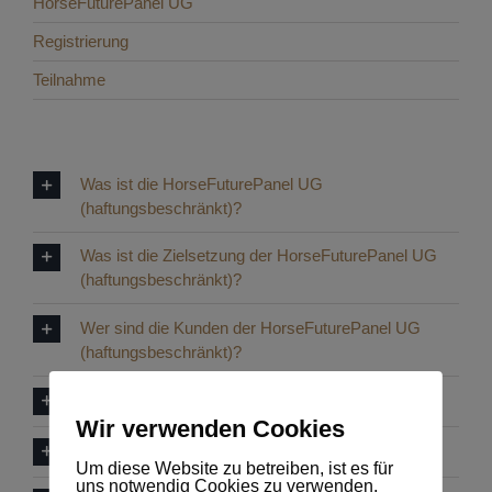
HorseFuturePanel UG
Registrierung
Teilnahme
Was ist die HorseFuturePanel UG
(haftungsbeschränkt)?
Was ist die Zielsetzung der HorseFuturePanel UG
(haftungsbeschränkt)?
Wer sind die Kunden der HorseFuturePanel UG
(haftungsbeschränkt)?
Was ist das HorseFuturePanel?
Wir verwenden Cookies
Welchen Vorteil habe ich vom HorseFuturePanel?
Um diese Website zu betreiben, ist es für
uns notwendig Cookies zu verwenden.