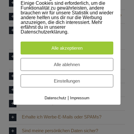
Wer sind die Teilnehmer des HorseFuturePanels?
Einige Cookies sind erforderlich, um die
Funktionalität zu gewährleisten, andere
brauchen wir für unsere Statistik und wieder
Wie läuft eine Teilnahme am HorseFuturePanel ab?
andere helfen uns dir nur die Werbung
anzuzeigen, die dich interessiert. Mehr
erfährst du in unserer
Kann ich eine Umfrage noch einmal von vorn
Datenschutzerklärung.
anfangen oder einmal gemachte Angaben
nachträglich ändern?
Alle akzeptieren
Wie kann ich mich beim HorseFuturePanel
abmelden?
Alle ablehnen
Wie registriere ich mich beim HorseFuturePanel?
Einstellungen
Wie ändere ich meine registrierten Daten?
|
Datenschutz
Impressum
Was mache ich, wenn ich keine E-Mails erhalte?
Erhalte ich Werbe-E-Mails oder SPAMs?
Sind meine persönlichen Daten sicher?