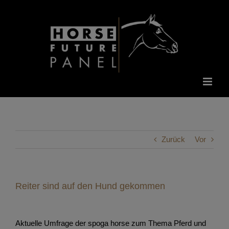
Zum
Inhalt
springen
Zurück
Vor
Reiter sind auf den Hund gekommen
Aktuelle Umfrage der spoga horse zum Thema Pferd und