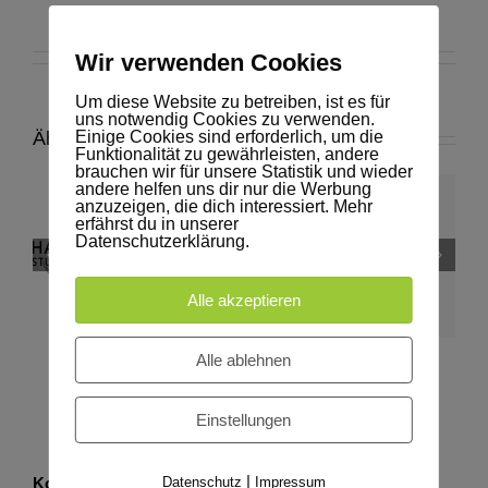
Wir verwenden Cookies
Um diese Website zu betreiben, ist es für
uns notwendig Cookies zu verwenden.
Einige Cookies sind erforderlich, um die
Ähnliche Beiträge
Funktionalität zu gewährleisten, andere
brauchen wir für unsere Statistik und wieder
andere helfen uns dir nur die Werbung
Umfrage zum
anzuzeigen, die dich interessiert. Mehr
erfährst du in unserer
Thema
HAUSTIER-
Datenschutzerklärung.
Westfalenpferde-
H
„Pferde und
STUDIE 2026
Podcast
Ponys in
/ 2027
Bildungs- und
Alle akzeptieren
Erziehungseinrichtungen“
Alle ablehnen
Einstellungen
|
Datenschutz
Impressum
Kontakt