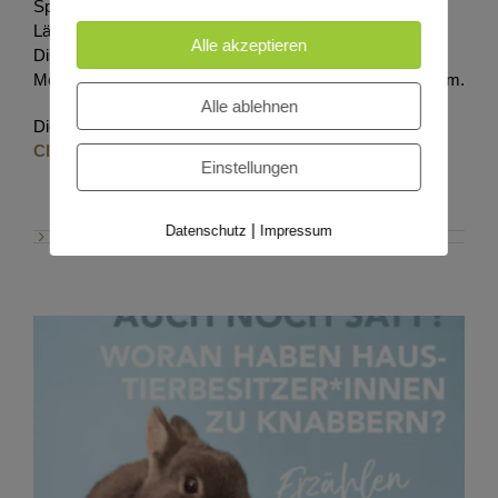
Sportpferdezucht nahmen knapp 100 Vertreter aus 20
Ländern teil. Neben Vorträgen und angeregten
Alle akzeptieren
Diskussionen standen Praxistage im Landgestüt
Moritzburg und im Hauptgestüt Graditz auf dem Programm.
Alle ablehnen
Die Vortragsfolien können Sie hier
downloaden
. Bei
ClipMyHorse.tv
sehen sie den Vortrag online.
Einstellungen
|
Datenschutz
Impressum
Haustier-Studie 2022