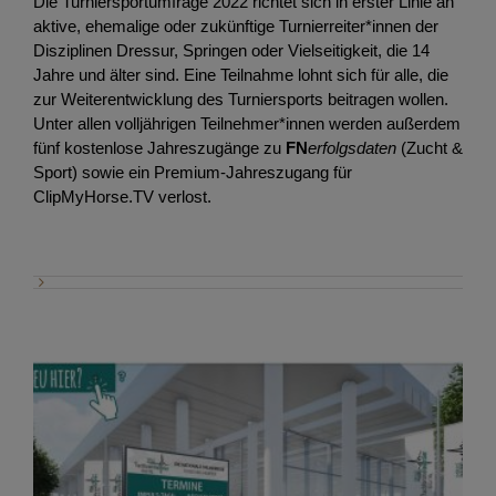
Die Turniersportumfrage 2022 richtet sich in erster Linie an
aktive, ehemalige oder zukünftige Turnierreiter*innen der
Disziplinen Dressur, Springen oder Vielseitigkeit, die 14
Jahre und älter sind. Eine Teilnahme lohnt sich für alle, die
zur Weiterentwicklung des Turniersports beitragen wollen.
Unter allen volljährigen Teilnehmer*innen werden außerdem
fünf kostenlose Jahreszugänge zu
FN
erfolgsdaten
(Zucht &
Sport) sowie ein Premium-Jahreszugang für
ClipMyHorse.TV verlost.
Haustier-Studie 2021 mit vielen spannenden