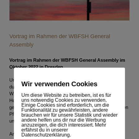
Vortrag im Rahmen der WBFSH General
Assembly
Vortrag im Rahmen der WBFSH General Assembly im
Oktober 2022 in Dresden
Unter dem Titel „Decade of Change – courage to change
Wir verwenden Cookies
due to megatrends of the future” vertrat Dr. Katharina
Wiegand auf der Jahrestagung der WBFSH das
Um diese Website zu betreiben, ist es für
uns notwendig Cookies zu verwenden.
HorseFuturePanel mit einem Vortrag. Aktuelle
Einige Cookies sind erforderlich, um die
gesellschaftliche Megatrends, deren Auswirkungen auf den
Funktionalität zu gewährleisten, andere
Pferdesport und die Pferdezucht sowie mögliche Folgen
brauchen wir für unsere Statistik und wieder
andere helfen uns dir nur die Werbung
und Maßnahmen waren dabei das Thema.
anzuzeigen, die dich interessiert. Mehr
erfährst du in unserer
An dem Jahrestreffen des Weltverbands für
Datenschutzerklärung.