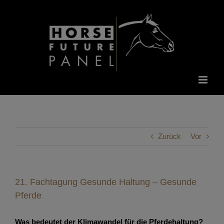
Zum
Inhalt
springen
Zurück
Vor
21. Fachtagung Gesunde Haltung – Gesunde
Pferde
Was bedeutet der Klimawandel für die Pferdehaltung?