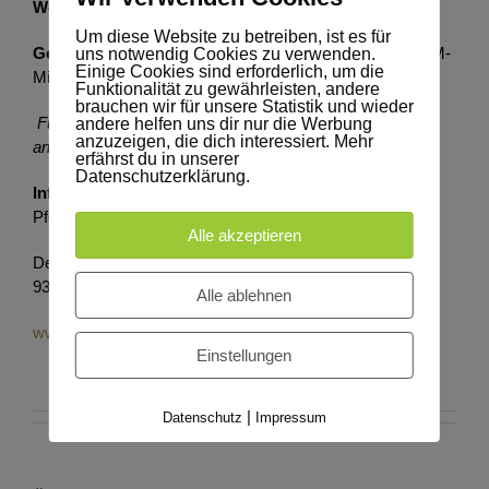
Wo:
Hotel COURTYARD Hannover Maschsee
Um diese Website zu betreiben, ist es für
Gebühren:
95,00 € incl. Tagungsband & Verpflegung / PM-
uns notwendig Cookies zu verwenden.
Einige Cookies sind erforderlich, um die
Mitglieder: 85,50 €
Funktionalität zu gewährleisten, andere
brauchen wir für unsere Statistik und wieder
Für Trainerlizenzen werden
5 Lerneinheiten
in Profil 4
andere helfen uns dir nur die Werbung
anzuzeigen, die dich interessiert. Mehr
anerkannt
.
erfährst du in unserer
Datenschutzerklärung.
Info / Anmeldung:
Schade & Partner, Fachberatung für
Pferdebetriebe
Alle akzeptieren
Deelsener Weg 1, 27283 Verden/Aller, Tel: + 49 (0) 4231
93765 0,
office@schadeundpartner.de
Alle ablehnen
www.schadeundpartner.de/anmeldung/
Einstellungen
|
Datenschutz
Impressum