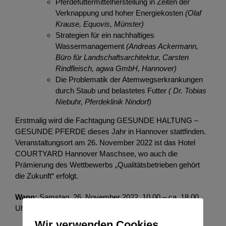
Pferdefuttermittelherstellung in Zeiten der
Verknappung und hoher Energiekosten
(Olaf
Krause, Equovis, Münster)
Strategien für ein nachhaltiges
Wassermanagement
(Andreas Ackermann,
Büro für Landschaftsarchitektur, Carsten
Rindfleisch, agwa GmbH, Hannover)
Die Problematik der Atemwegserkrankungen
durch Staub und belastetes Futter
( Dr. Tobias
Niebuhr, Pferdeklinik Nindorf)
Erstmalig wird die Fachtagung GESUNDE HALTUNG –
GESUNDE PFERDE dieses Jahr in Hannover stattfinden.
Veranstaltungsort am 26. November 2022 ist das Hotel
COURTYARD Hannover Maschsee, wo auch die
Prämierung des Wettbewerbs „Qualitätsbetrieben gehört
die Zukunft“ erfolgt.
Wann:
Samstag, 26. November 2022, 10.00 – ca. 18.00
Uhr
Wir verwenden Cookies