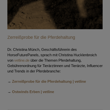
Zerreißprobe für die Pferdehaltung
Dr. Christina Münch, Geschäftsführerin des
HorseFuturePanels, sprach mit Christina Hucklenbroich
von
vetline.de
über die Themen Pferdehaltung,
Gebührenordnung für Tierärztinnen und Tierärzte, Influencer
und Trends in der Pferdebranche:
→
Zerreißprobe für die Pferdehaltung | vetline
→
Ostwinds Erben | vetline