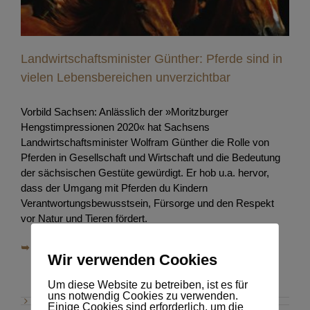
Landwirtschaftsminister Günther: Pferde sind in
vielen Lebensbereichen unverzichtbar
Vorbild Sachsen: Anlässlich der »Moritzburger
Hengstimpressionen 2020« hat Sachsens
Landwirtschaftsminister Wolfram Günther die Rolle von
Pferden in Gesellschaft und Wirtschaft und die Bedeutung
der sächsischen Gestüte gewürdigt. Er hob u.a. hervor,
dass der Umgang mit Pferden du Kindern
Verantwortungsbewusstsein, Fürsorge und den Respekt
vor Natur und Tieren fördert.
➥ Weiter lesen
Wir verwenden Cookies
Um diese Website zu betreiben, ist es für
uns notwendig Cookies zu verwenden.
Einige Cookies sind erforderlich, um die