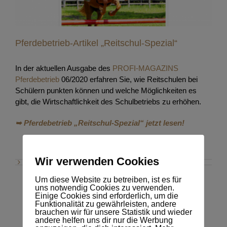
Pferdebetrieb-Artikel „Reitschul-Spezial“
In der aktuellen Ausgabe des
PROFI-MAGAZINS
Pferdebetrieb
06/2020 erfahren Sie, wie Reitschulen bei
Schülern punkten können und welche Möglichkeiten es
gibt, die Wirtschaftlichkeit des Schulbetriebs zu erhöhen.
➥ Pferdebetrieb „Reitschul-Spezial“ jetzt lesen!
Wir verwenden Cookies
Um diese Website zu betreiben, ist es für
uns notwendig Cookies zu verwenden.
Einige Cookies sind erforderlich, um die
Funktionalität zu gewährleisten, andere
brauchen wir für unsere Statistik und wieder
andere helfen uns dir nur die Werbung