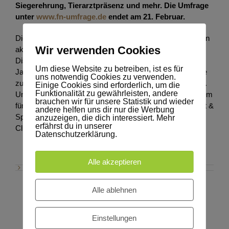
Siegerehrung, Tierarztpräsenz und mehr. Die Umfrage
unter
www.fn-umfrage.de
endet am 21. Februar.
Die Turniersportumfrage 2022 richtet sich in erster Linie an
Wir verwenden Cookies
aktive, ehemalige oder zukünftige Turnierreiter*innen der
Disziplinen Dressur, Springen oder Vielseitigkeit, die 14
Um diese Website zu betreiben, ist es für
Jahre und älter sind. Eine Teilnahme lohnt sich für alle, die
uns notwendig Cookies zu verwenden.
zur Weiterentwicklung des Turniersports beitragen wollen.
Einige Cookies sind erforderlich, um die
Funktionalität zu gewährleisten, andere
Unter allen volljährigen Teilnehmer*innen werden außerdem
brauchen wir für unsere Statistik und wieder
fünf kostenlose Jahreszugänge zu
FN
erfolgsdaten
(Zucht &
andere helfen uns dir nur die Werbung
Sport) sowie ein Premium-Jahreszugang für
anzuzeigen, die dich interessiert. Mehr
erfährst du in unserer
ClipMyHorse.TV verlost.
Datenschutzerklärung.
Alle akzeptieren
Alle ablehnen
Einstellungen