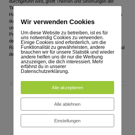
durchgeführt wird, greift Themen und Strömungen der
Tierhaltung auf und ermittelt die Stimmungslage der
Haustierfreunde. In regelmäßiger Folge werden Umfragen
Wir verwenden Cookies
durchgeführt, deren Ergebnisse auf der takefive-Website
unter
www.takefive-media.de/studienprojekte
, in
Um diese Website zu betreiben, ist es für
Pressemitteilungen sowie auf den Social Media-Kanälen
uns notwendig Cookies zu verwenden.
der Agentur veröffentlicht werden. Daraus lassen sich
Einige Cookies sind erforderlich, um die
Funktionalität zu gewährleisten, andere
Rückschlüsse auf die Entwicklung der Haustierhaltung und
brauchen wir für unsere Statistik und wieder
deren gesellschaftliche Bedeutung ziehen.
andere helfen uns dir nur die Werbung
anzuzeigen, die dich interessiert. Mehr
erfährst du in unserer
Datenschutzerklärung.
Alle akzeptieren
Alle ablehnen
Einstellungen