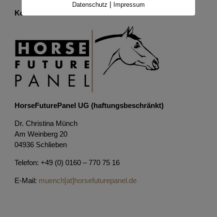
|
Datenschutz
Impressum
Kontakt
HorseFuturePanel UG (haftungsbeschränkt)
Dr. Christina Münch
Am Weinberg 20
04936 Schlieben
Telefon: +49 (0) 0160 – 770 75 16
E-Mail:
muench[at]horsefuturepanel.de