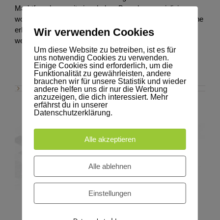
Marktforschung mit einer hohen Branchenspezialisierung
wollen die Partner wichtige Daten über die Heimtierbranche
erheben, um dazu beizutragen, diese nachhaltig
Wir verwenden Cookies
weiterzuentwickeln.
Um diese Website zu betreiben, ist es für
uns notwendig Cookies zu verwenden.
Einige Cookies sind erforderlich, um die
Funktionalität zu gewährleisten, andere
brauchen wir für unsere Statistik und wieder
andere helfen uns dir nur die Werbung
anzuzeigen, die dich interessiert. Mehr
erfährst du in unserer
Datenschutzerklärung.
Alle akzeptieren
Alle ablehnen
Fachforum Heimtier Digital vom 20. bis 26.11.2023
Einstellungen