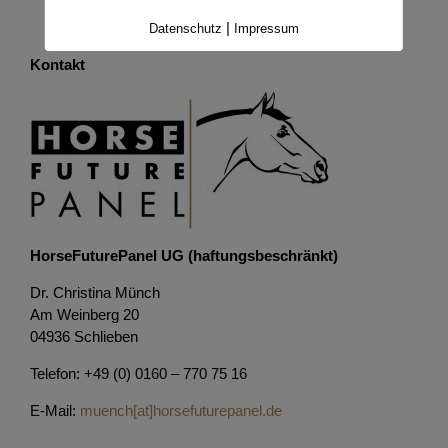
|
Datenschutz
Impressum
Kontakt
HorseFuturePanel UG (haftungsbeschränkt)
Dr. Christina Münch
Am Weinberg 20
04936 Schlieben
Telefon: +49 (0) 0160 – 770 75 16
E-Mail:
muench[at]horsefuturepanel.de