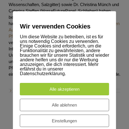
Wissenschaften, Salzgitter) sowie Dr. Christina Münch und
Caterina Steffen (HorseFuturePanel, Schlieben) haben
bereits einige Projekte zusammen realisiert. Ganz aktuell
haben die genannten Autoren ein
Diskussionspapier zu den
Wir verwenden Cookies
Auswirkungen der COVID-19-Pandemie auf die
Pferdewirtschaft
erarbeitet, das auch Grundlage für
Um diese Website zu betreiben, ist es für
uns notwendig Cookies zu verwenden.
verschiedene redaktionelle Beiträge. Eine zentrale
Einige Cookies sind erforderlich, um die
Informationsquelle ist die Mitte April 2020 durchgeführte
Funktionalität zu gewährleisten, andere
brauchen wir für unsere Statistik und wieder
Untersuchung des HorseFuturePanel zu den Wirkungen
andere helfen uns dir nur die Werbung
und Perspektiven der COVID-19-Pandemie in der
anzuzeigen, die dich interessiert. Mehr
Pferdewirtschaft. Zur Gewinnung von Primärdaten wurde
erfährst du in unserer
Datenschutzerklärung.
eine Online-Befragung unter 2.468 Akteuren aus der Pferde.
Alle akzeptieren
Alle ablehnen
Einstellungen