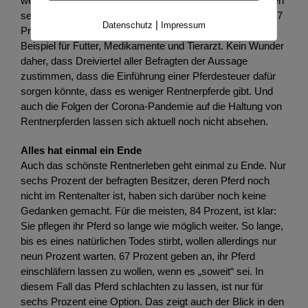
weniger als ein Drittel an, dass die Kosten etwas gesunken
seien, bei den meisten (44 %) hat sich nichts verändert. 27
|
Datenschutz
Impressum
Prozent müssen sogar mehr ausgeben als zuvor, zum
Beispiel für Futter, Medikamente und Tierarzt. Kein Wunder
daher, dass Dreiviertel aller Befragten der Aussage
zustimmen, dass die Einführung einer Pferdesteuer dafür
sorgen könnte, dass es weniger Rentnerpferde gibt. Und
auch die Folgen der Corona-Pandemie auf die Haltung von
Rentnerpferden lassen sich aktuell noch nicht absehen.
Alles hat einmal ein Ende
Auch das schönste Rentnerleben geht einmal zu Ende. Nur
sechs Prozent der befragten Besitzer, deren Pferd noch
nicht im Rentenalter ist, haben sich darüber noch keine
Gedanken gemacht. Für die meisten, 84 Prozent, ist klar:
Sie pflegen ihr Pferd so lange wie möglich weiter. So lange,
bis es eines natürlichen Todes stirbt, wollen allerdings nur
neun Prozent warten. 67 Prozent geben an, ihr Pferd
einschläfern lassen zu wollen, wenn es „soweit“ sei. In
diesem Fall das Pferd schlachten zu lassen, ist nur für
sechs Prozent eine Option. Das zeigt auch der Blick in den