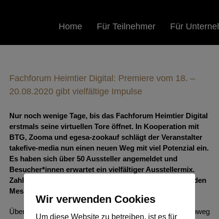
Suche
nach:
Home
Für Teilnehmer
Für Untern
Fachforum Heimtier Digital: Premiere vom 18. –
20.08.2020 gibt vielfältige Impulse
Nur noch wenige Tage, bis das Fachforum Heimtier Digital
erstmals seine virtuellen Tore öffnet. In Kooperation mit
BTG, Zooma und egesa-zookauf schlägt der Veranstalter
takefive-media nun einen neuen Weg mit viel Potenzial ein.
Es haben sich über 50 Aussteller angemeldet und
Besucher*innen erwartet ein vielfältiger Ausstellermix.
Zahlreiche Fachhandelspartner haben sich bereits für den
Messebesuch vorab registriert.
Wir verwenden Cookies
Über die kompletten drei Messetage vom 18. bis 20.08. hinweg
Um diese Website zu betreiben, ist es für